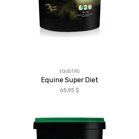
EQUISTRO
Equine Super Diet
Prix
65,95 $