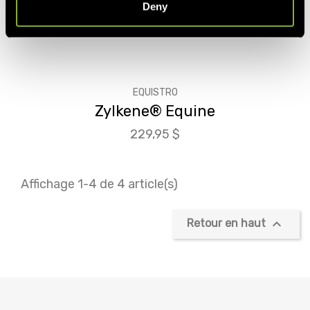
Deny
EQUISTRO
Zylkene® Equine
Prix
229,95 $
Affichage 1-4 de 4 article(s)

Retour en haut