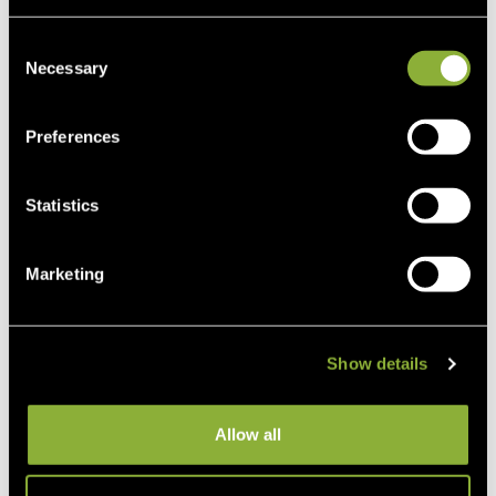
EQUISTRO
Nutrequin Elite
Consent
Necessary
Selection
Prix
244,95 $
Preferences
Statistics
Marketing
Show details
Allow all