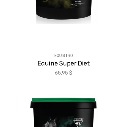
EQUISTRO
Equine Super Diet
Prix
65,95 $