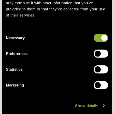
Nutrequin Elite
may combine it with other information that you’ve
provided to them or that they’ve collected from your use
Prix
244,95 $
of their services.
Consent
Necessary
Selection
Preferences
Statistics
Marketing
Show details